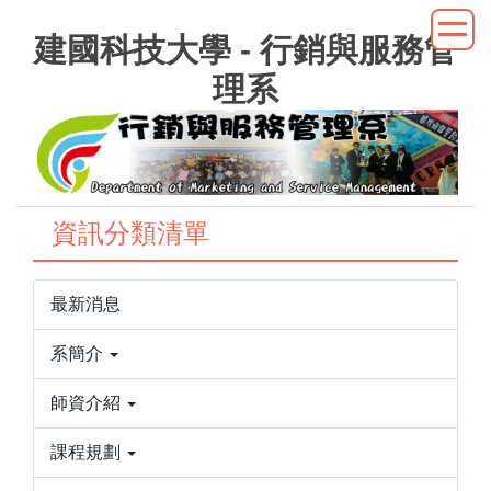
跳
建國科技大學 - 行銷與服務管
到
主
理系
要
內
容
區
資訊分類清單
最新消息
系簡介
師資介紹
課程規劃